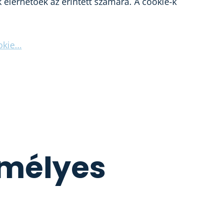
elérhetőek az érintett számára. A cookie-k
okie…
emélyes