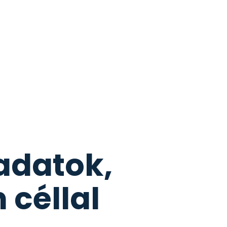
adatok,
 céllal