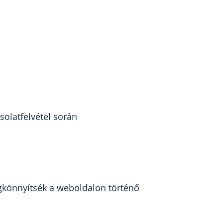
solatfelvétel során
egkönnyítsék a weboldalon történő