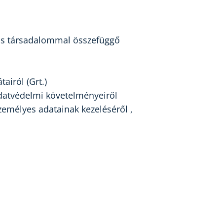
ciós társadalommal összefüggő
airól (Grt.)
datvédelmi követelményeiről
emélyes adatainak kezeléséről ,