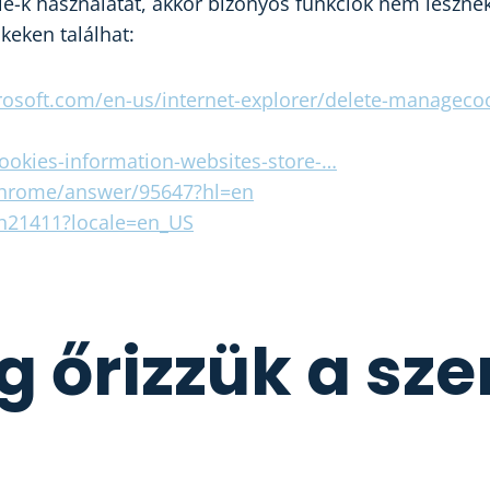
e-k használatát, akkor bizonyos funkciók nem lesznek 
nkeken találhat:
rosoft.com/en-us/internet-explorer/delete-manageco
cookies-information-websites-store-…
chrome/answer/95647?hl=en
ph21411?locale=en_US
g őrizzük a sz