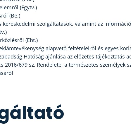
elemről (Fgytv.)
ról (Be.)
ikus kereskedelmi szolgáltatások, valamint az informá
v.)
rközlésről (Eht.)
reklámtevékenység alapvető feltételeiről és egyes korlát
abadság Hatóság ajánlása az előzetes tájékoztatás a
s 2016/679 sz. Rendelete, a természetes személyek sz
ásáról
gáltató