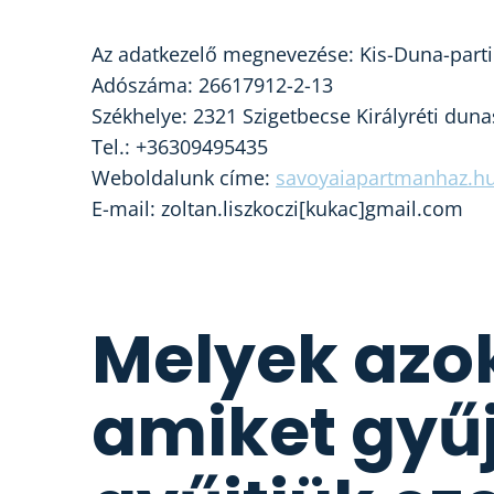
Az adatkezelő megnevezése: Kis-Duna-parti I
Adószáma: 26617912-2-13
Székhelye: 2321 Szigetbecse Királyréti duna
Tel.: +36309495435
Weboldalunk címe:
savoyaiapartmanhaz.h
E-mail: zoltan.liszkoczi[kukac]gmail.com
Melyek azo
amiket gyűj