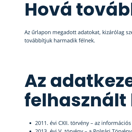
Hová tovább
Az űrlapon megadott adatokat, kizárólag sz
továbbítjuk harmadik félnek.
Az adatkeze
felhasznált
2011. évi CXII. törvény – az információ
2013. évi V. törvény – a Polgári Törvény