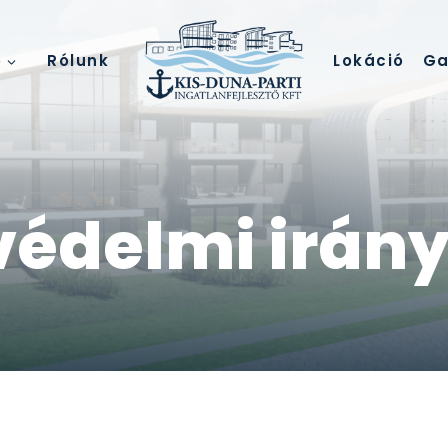
Lokáció
Ga
ó
Rólunk
édelmi irán