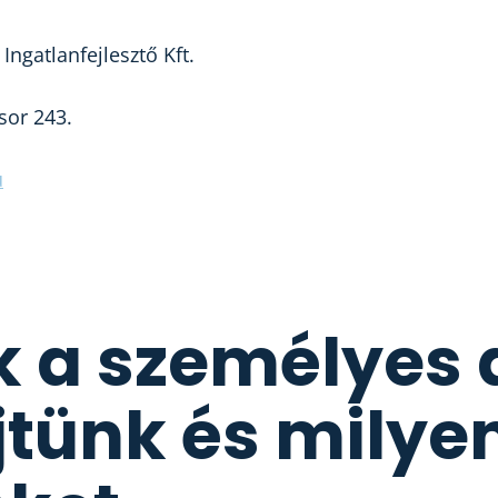
ngatlanfejlesztő Kft.
sor 243.
u
k a személyes 
tünk és milyen