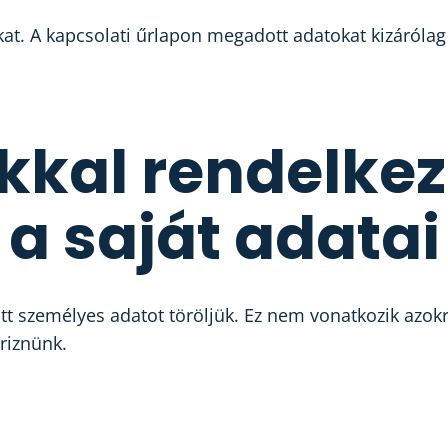
t. A kapcsolati űrlapon megadott adatokat kizáróla
kkal rendelkez
 a saját adata
 személyes adatot töröljük. Ez nem vonatkozik azokr
riznünk.