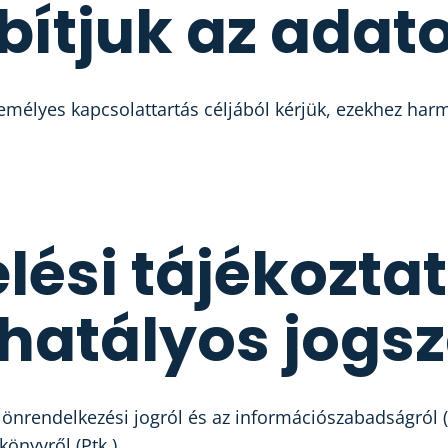
ítjuk az adat
emélyes kapcsolattartás céljából kérjük, ezekhez har
lési tájékozta
 hatályos jogs
s önrendelkezési jogról és az információszabadságról (
könyvről (Ptk.)