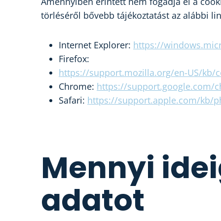
Amennyiben érintett nem fogadja el a cooki
törléséről bővebb tájékoztatást az alábbi li
Internet Explorer:
https://windows.mic
Firefox:
https://support.mozilla.org/en-US/kb/
Chrome:
https://support.google.com/
Safari:
https://support.apple.com/kb/
Mennyi idei
adatot