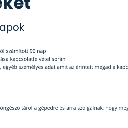
eket
lapok
ől számított 90 nap
lása kapcsolatfelvétel során
m, egyéb személyes adat amit az érintett megad a kapc
böngésző tárol a gépedre és arra szolgálnak, hogy m