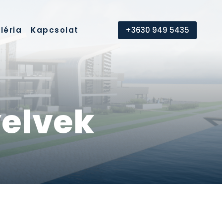
léria
Kapcsolat
+3630 949 5435
yelvek