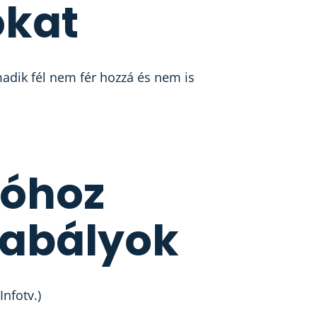
okat
madik fél nem fér hozzá és nem is
tóhoz
zabályok
Infotv.)