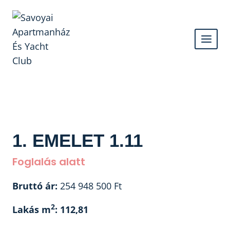
Skip
to
content
1. EMELET 1.11
Foglalás alatt
Bruttó ár:
254 948 500
Ft
2
Lakás m
: 112,81