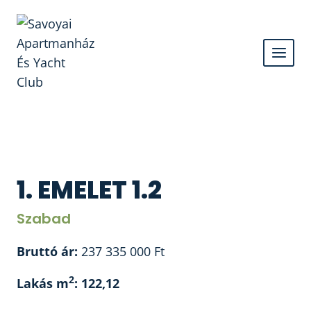
Skip
to
content
1. EMELET 1.2
Szabad
Bruttó ár:
237 335 000
Ft
2
Lakás m
: 122,12