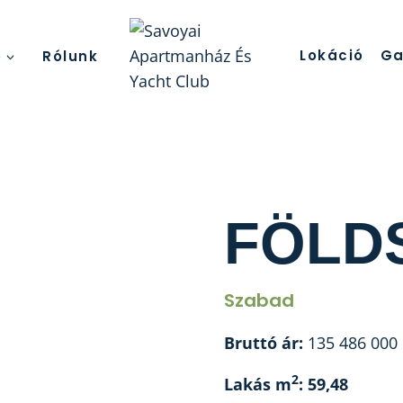
Lokáció
Ga
ó
Rólunk
FÖLDS
Szabad
Bruttó ár:
135 486 000
2
Lakás m
: 59,48