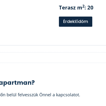
2
Terasz m
: 20
Érdeklődöm
z apartman?
időn belül felvesszük Önnel a kapcsolatot.