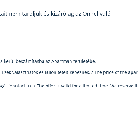
tait nem tároljuk és kizárólag az Önnel való
%-a kerül beszámításba az Apartman területébe.
 Ezek választhatók és külön tételt képeznek. / The price of the apa
ogát fenntartjuk! / The offer is valid for a limited time, We reserve t