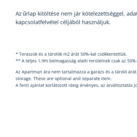
Az űrlap kitöltése nem jár kötelezettséggel, ada
kapcsolatfelvétel céljából használjuk.
* Teraszok és a tárolók m2 árát 50%-kal csökkentettük.
** A teljes 1,9m belmagasság alatti területnek csak az 50
Az Apartman ára nem tartalmazza a garázs és a tároló árát.
storage. These are optional and separate item.
A fenti ajánlat korlátozott ideig érvényes, az árváltoztatás j