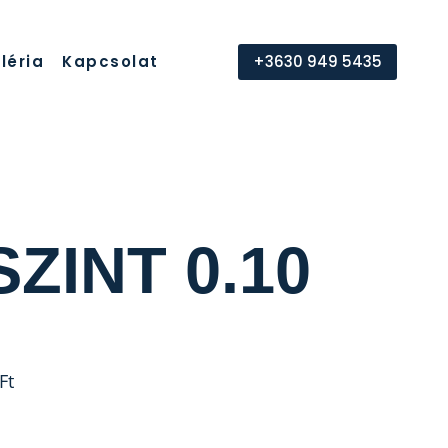
léria
Kapcsolat
+3630 949 5435
ZINT 0.10
Ft